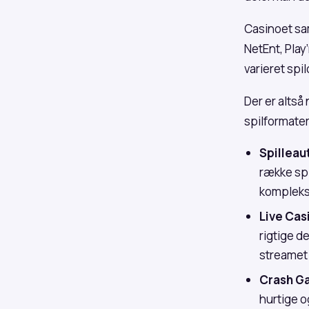
Casinoet sam
NetEnt, Play
varieret spi
Der er altså
spilformater
Spilleau
række spi
kompleks
Live Cas
rigtige d
streamet i
Crash G
hurtige o