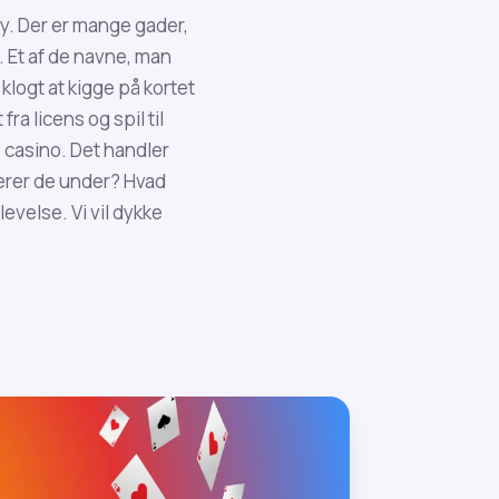
 by. Der er mange gader,
e. Et af de navne, man
klogt at kigge på kortet
fra licens og spil til
 casino. Det handler
rerer de under? Hvad
evelse. Vi vil dykke