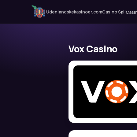
Udenlandskekasinoer.com
Casino Spil
Casi
Vox Casino