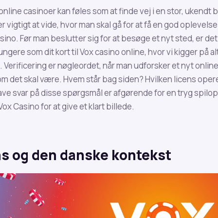
 online casinoer kan føles som at finde vej i en stor, ukendt
 er vigtigt at vide, hvor man skal gå for at få en god oplevels
ino. Før man beslutter sig for at besøge et nyt sted, er det 
ngere som dit kort til Vox casino online, hvor vi kigger på alt 
Verificering er nøgleordet, når man udforsker et nyt online
, som det skal være. Hvem står bag siden? Hvilken licens ope
have svar på disse spørgsmål er afgørende for en tryg spilopl
Vox Casino for at give et klart billede.
ns og den danske kontekst