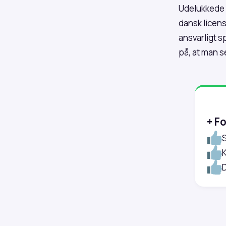
Udelukkede S
dansk licens
ansvarligt s
på, at man se
+ F
S
D