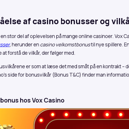
åelse af casino bonusser og vilk
en stor del af oplevelsen på mange online casinoer. Vox Cas
sser
, herunder en
casino velkomstbonus
til nye spillere. 
 at forstå de vilkår, der følger med.
svilkårene er som at læse det med småt på en kontrakt – det
o's side for bonusvilkår (Bonus T&C) finder man informati
bonus hos Vox Casino