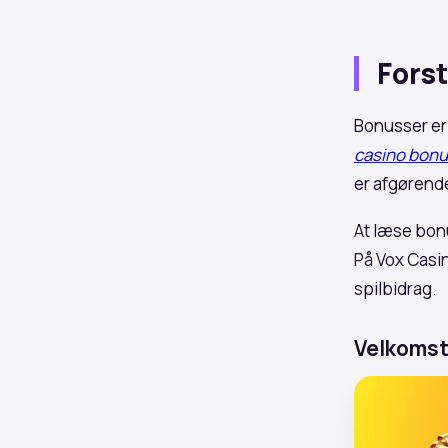
Forst
Bonusser er 
casino bonu
er afgørende
At læse bonu
På Vox Casin
spilbidrag.
Velkomst