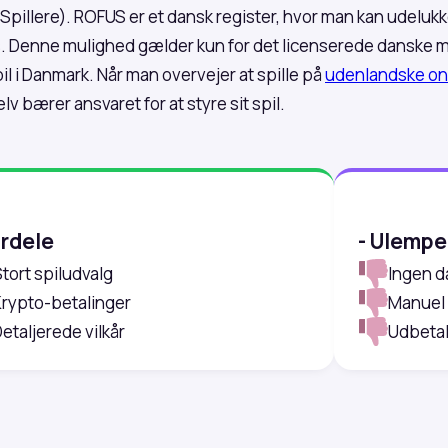
pillere). ROFUS er et dansk register, hvor man kan udelukk
. Denne mulighed gælder kun for det licenserede danske mar
pil i Danmark. Når man overvejer at spille på
udenlandske onl
lv bærer ansvaret for at styre sit spil.
ordele
- Ulempe
tort spiludvalg
Ingen d
Krypto-betalinger
Manuel 
etaljerede vilkår
Udbeta